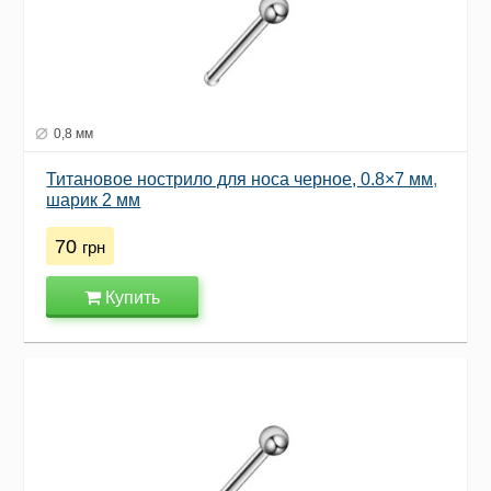
0,8 мм
Титановое нострило для носа черное, 0.8×7 мм,
шарик 2 мм
70
грн
Купить