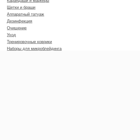
Карандаши и маркеры
Щетки и браши
Аппаратный татуаж
Дезинфекция
Очищение
Уход
Тренировочные коврики
Наборы для микроблейдинга
Пирсинг
Дополнительные материалы
Сертификаты
Оптовые цены
Покупателю
Гарантия
Доставка
Оплата
Гарантия возврата средств
Контакты