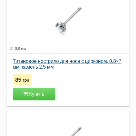
0,8 мм
Титановое нострило для носа с цирконом, 0.8×7
мм, камень 2.5 мм
85
грн
Купить