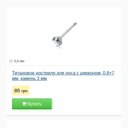
0,8 мм
Титановое нострило для носа с цирконом, 0.8×7
мм, камень 3 мм
85
грн
Купить