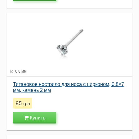
0,8 мм
Титановое нострило для носа с цирконом, 0.8×7
мм, камень 2 мм
85
грн
Купить