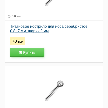
0,8 мм
Титановое нострило для носа серебристое,
0.8×7 мм, шарик 2 мм
70
грн
Купить