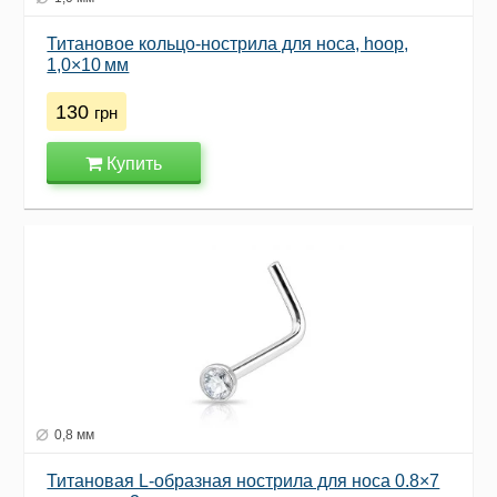
Титановое кольцо-нострила для носа, hoop,
1,0×10 мм
130
грн
Купить
0,8 мм
Титановая L-образная нострила для носа 0.8×7