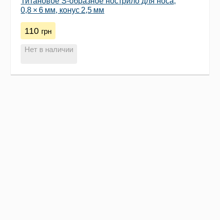
Титановое S‑образное нострило для носа,
0,8 × 6 мм, конус 2,5 мм
110
грн
Нет в наличии