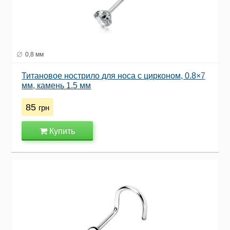
0,8 мм
Титановое нострило для носа с цирконом, 0.8×7
мм, камень 1.5 мм
85
грн
Купить