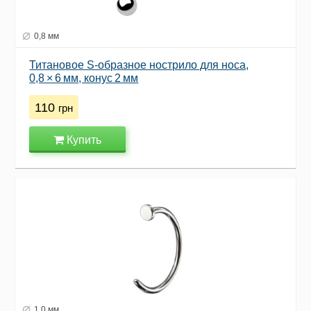
0,8 мм
Титановое S‑образное нострило для носа,
0,8 × 6 мм, конус 2 мм
110
грн
Купить
1,0 мм