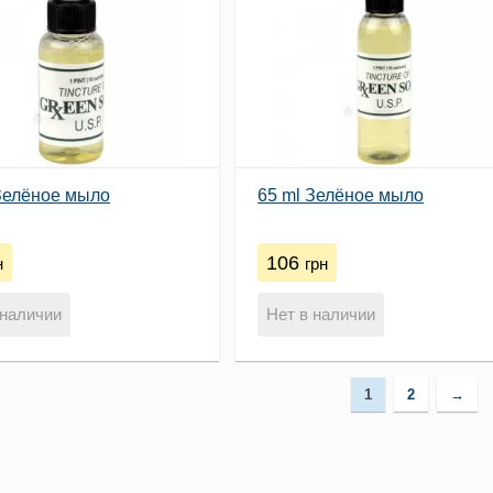
Зелёное мыло
65 ml Зелёное мыло
106
н
грн
 наличии
Нет в наличии
1
2
→