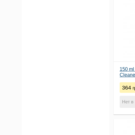
150 m
Сleaner
364
г
Нет в