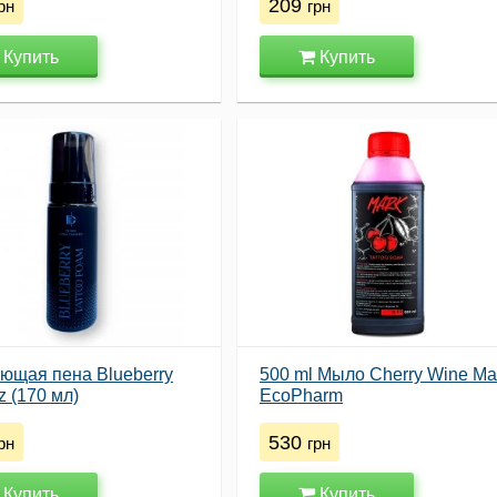
209
рн
грн
Купить
Купить
ющая пена Blueberry
500 ml Мыло Cherry Wine Ma
tz (170 мл)
EcoPharm
530
рн
грн
Купить
Купить