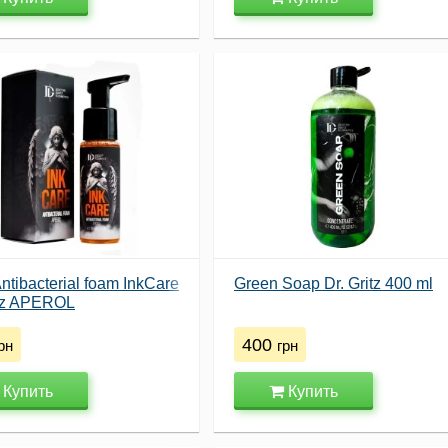
ntibacterial foam InkCare
Green Soap Dr. Gritz 400 ml
itz APEROL
400
рн
грн
Купить
Купить