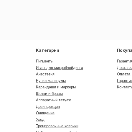
Категории
Покуп
Пигменты
Гаранти
Иглы для микроблейдинга
Доставк
Анестезия
Оплата
Ручки манипулы
Гаранти
Карандаши и маркеры
Контакт
Щетки и браши
Аппаратный татуаж
Дезинфекция
Очищение
Уход
Тренировочные коврики