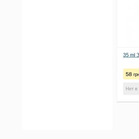
35 ml 
58
гр
Нет в