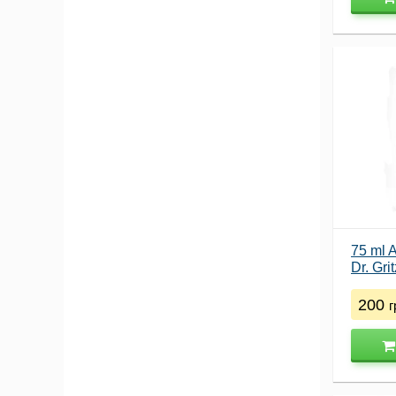
75 ml A
Dr. Gr
200
г