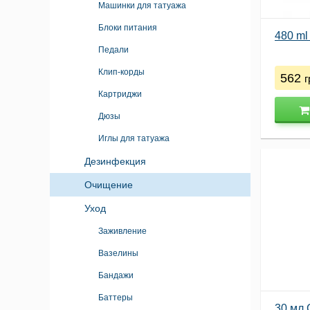
Машинки для татуажа
Блоки питания
480 ml
Педали
Клип-корды
562
г
Картриджи
Дюзы
Иглы для татуажа
Дезинфекция
Очищение
Уход
Заживление
Вазелины
Бандажи
Баттеры
30 мл 