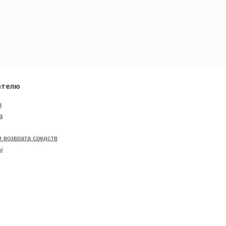
ателю
я
а
я возврата средств
ы