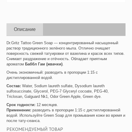
Описание
Dr.Gritz Tattoo Green Soap — концентрированный насыщенный
раствор традиционного зелёного мыла. Отлично очищает
поверхность свежей татуировки от вазелина и красок всех типов.
Снимает раздражение и отёчность. Обладает приятным
ароматом
Баббл Гам (жвачки)
.
Очень экономичный: разводить в пропорции 1:15 с
дистиллированной водой.
Состав:
Water, Sodium laureth sulfate, Dysodium laureth
sulfosuccinate, Glycerol, PEG-7 Glyceryl cocoate, PEG-40,
Triclosan, Galguard Nk1, Odor Green Apple, Green dye.
Срок годности:
12 месяцев.
Применение:
разводить в пропорции 1:15 с дистиллированной
водой. Используйте Green Soap для промывания кожи во время и
после тату-сеанса.
РЕКОМЕНДУЕМЫЙ ТОВАР