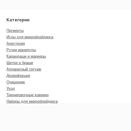
Категории
Пигменты
Иглы для микроблейдинга
Анестезия
Ручки манипулы
Карандаши и маркеры
Щетки и браши
Аппаратный татуаж
Дезинфекция
Очищение
Уход
Тренировочные коврики
Наборы для микроблейдинга
Пирсинг
Дополнительные материалы
Сертификаты
Оптовые цены