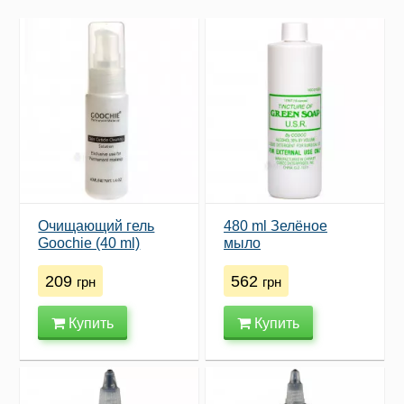
Очищающий гель
480 ml Зелёное
Goochie (40 ml)
мыло
209
562
грн
грн
Купить
Купить