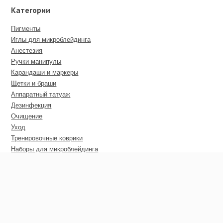
Категории
Пигменты
Иглы для микроблейдинга
Анестезия
Ручки манипулы
Карандаши и маркеры
Щетки и браши
Аппаратный татуаж
Дезинфекция
Очищение
Уход
Тренировочные коврики
Наборы для микроблейдинга
Пирсинг
Дополнительные материалы
Сертификаты
Оптовые цены
Покупателю