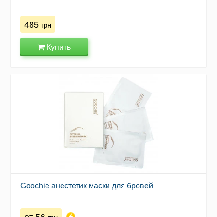
485
грн
Купить
Goochie анестетик маски для бровей
от 56