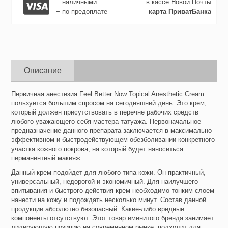
− наличными
в кассе Новой Почты
− по предоплате
карта ПриватБанка
Описание
Первичная анестезия Feel Better Now Topical Anesthetic Cream
пользуется большим спросом на сегодняшний день. Это крем,
который должен присутствовать в перечне рабочих средств
любого уважающего себя мастера татуажа. Первоначальное
предназначение данного препарата заключается в максимально
эффективном и быстродействующем обезболивании конкретного
участка кожного покрова, на который будет наноситься
перманентный макияж.
Данный крем подойдет для любого типа кожи. Он практичный,
универсальный, недорогой и экономичный. Для наилучшего
впитывания и быстрого действия крем необходимо тонким слоем
нанести на кожу и подождать несколько минут. Состав данной
продукции абсолютно безопасный. Какие-либо вредные
компоненты отсутствуют. Этот товар именитого бренда занимает
лидирующую позицию на современном рынке, подходит для