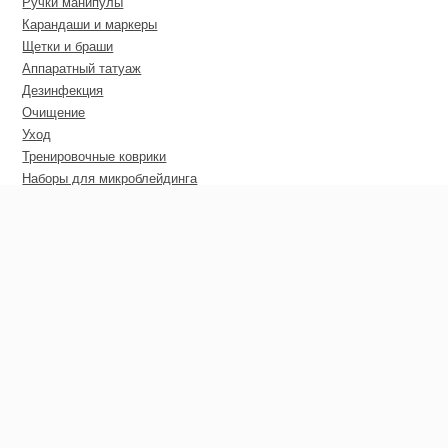
Ручки манипулы
Карандаши и маркеры
Щетки и браши
Аппаратный татуаж
Дезинфекция
Очищение
Уход
Тренировочные коврики
Наборы для микроблейдинга
Пирсинг
Дополнительные материалы
Сертификаты
Оптовые цены
Покупателю
Гарантия
Доставка
Оплата
Гарантия возврата средств
Контакты