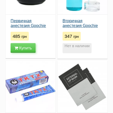
Первичная
Вторичная
анестезия Goochie
анестезия Goochie
А36 (15ml)
(10 мл)
485
347
грн
грн
Нет в наличии
Купить