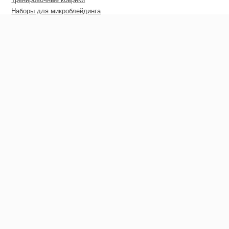
Наборы для микроблейдинга
Пирсинг
Дополнительные материалы
Сертификаты
Оптовые цены
Покупателю
Гарантия
Доставка
Оплата
Гарантия возврата средств
Контакты
Контакты
+38 (066) 332-12-85
+38 (098) 553-28-11