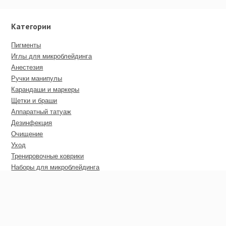
Категории
Пигменты
Иглы для микроблейдинга
Анестезия
Ручки манипулы
Карандаши и маркеры
Щетки и браши
Аппаратный татуаж
Дезинфекция
Очищение
Уход
Тренировочные коврики
Наборы для микроблейдинга
Пирсинг
Дополнительные материалы
Сертификаты
Оптовые цены