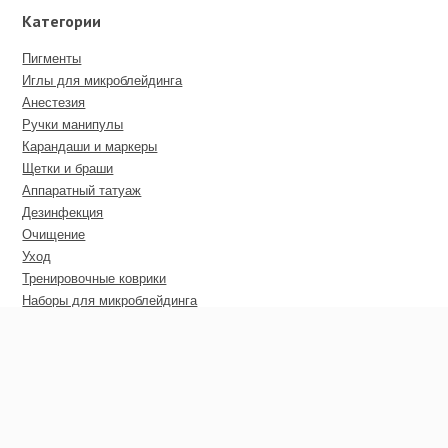
Категории
Пигменты
Иглы для микроблейдинга
Анестезия
Ручки манипулы
Карандаши и маркеры
Щетки и браши
Аппаратный татуаж
Дезинфекция
Очищение
Уход
Тренировочные коврики
Наборы для микроблейдинга
Пирсинг
Дополнительные материалы
Сертификаты
Оптовые цены
Покупателю