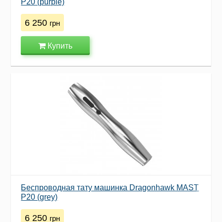
Р20 (purple)
6 250
грн
Купить
Беспроводная тату машинка Dragonhawk MAST
Р20 (grey)
6 250
грн