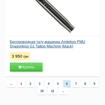
Беспроводная тату машинка Ambition PMU
Dragonkiss G1 Tattoo Machine (black)
3 950
грн
Купить
←
1
2
3
4
5
6
7
8
9
10
11
→