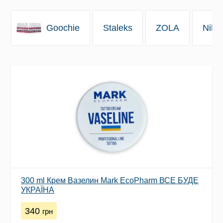
Goochie
Staleks
ZOLA
Nikk
300 ml Крем Вазелин Mark EcoPharm ВСЕ БУДЕ
УКРАЇНА
340
грн