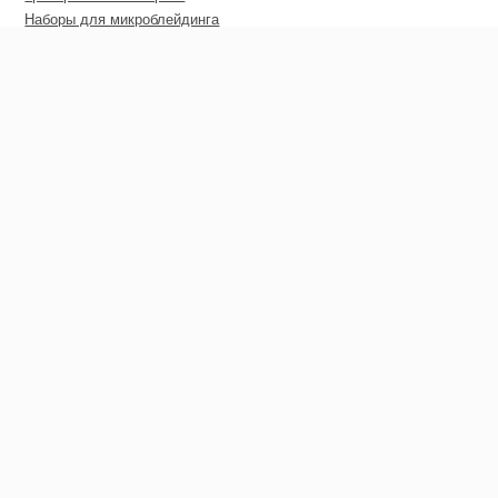
Наборы для микроблейдинга
Пирсинг
Дополнительные материалы
Сертификаты
Оптовые цены
Покупателю
Гарантия
Доставка
Оплата
Гарантия возврата средств
Контакты
Контакты
+38 (066) 332-12-85
+38 (098) 553-28-11