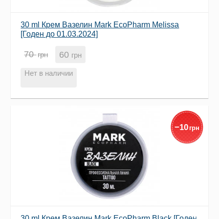
30 ml Крем Вазелин Mark EcoPharm Melissa
[Годен до 01.03.2024]
70
60
грн
грн
Нет в наличии
−
10
грн
30 ml Крем Вазелин Mark EcoPharm Black [Годен