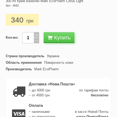
300 ml Крем Вазелин Mark EcoPharm Citrus Light
Арт.: 4682
340
грн
Купить
Кол-во:
Страна производитель
Украина
Область применения
Поверхность кожи
Производитель
Mark EcoPharm
Доставка «Нова Пошта»
− до 4000 грн
по тарифам почты
− от 4000 грн
бесплатно
Оплата
− наличными
в кассе Новой Почты
− по предоплате
карта ПриватБанка