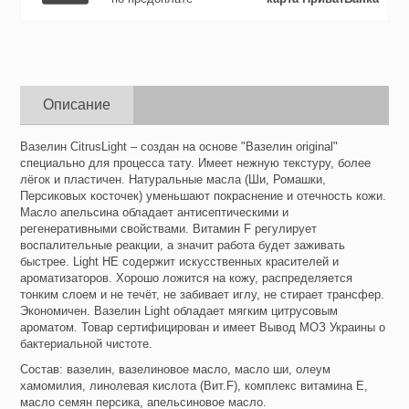
Описание
Вазелин CitrusLight – создан на основе "Вазелин original"
специально для процесса тату. Имеет нежную текстуру, более
лёгок и пластичен. Натуральные масла (Ши, Ромашки,
Персиковых косточек) уменьшают покраснение и отечность кожи.
Масло апельсина обладает антисептическими и
регенеративными свойствами. Витамин F регулирует
воспалительные реакции, а значит работа будет заживать
быстрее. Light НЕ содержит искусственных красителей и
ароматизаторов. Хорошо ложится на кожу, распределяется
тонким слоем и не течёт, не забивает иглу, не стирает трансфер.
Экономичен. Вазелин Light обладает мягким цитрусовым
ароматом. Товар сертифицирован и имеет Вывод МОЗ Украины о
бактериальной чистоте.
Состав: вазелин, вазелиновое масло, масло ши, олеум
хамомилия, линолевая кислота (Вит.F), комплекс витамина Е,
масло семян персика, апельсиновое масло.