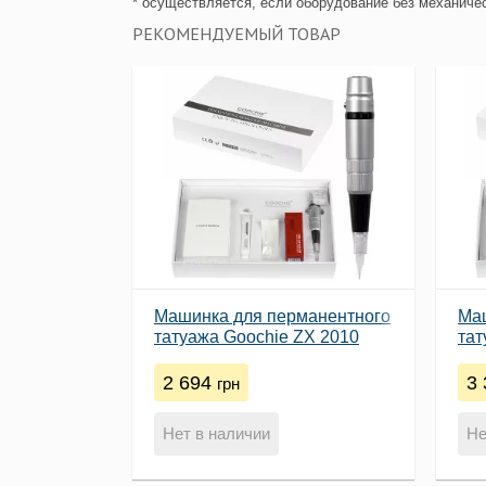
* осуществляется, если оборудование без механичес
РЕКОМЕНДУЕМЫЙ ТОВАР
Машинка для перманентного
Ма
татуажа Goochie ZX 2010
тат
2 694
3
грн
Нет в наличии
Не