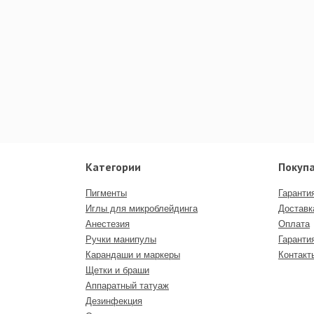
Категории
Покуп
Пигменты
Гаранти
Иглы для микроблейдинга
Доставк
Анестезия
Оплата
Ручки манипулы
Гаранти
Карандаши и маркеры
Контакт
Щетки и браши
Аппаратный татуаж
Дезинфекция