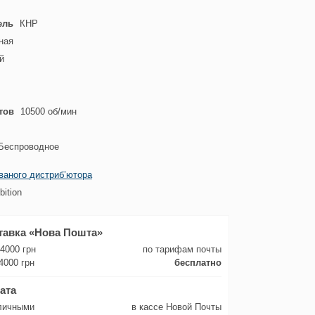
ель
КНР
ная
й
тов
10500 об/мин
Беспроводное
ваного дистриб’ютора
ition
тавка «Нова Пошта»
 4000 грн
по тарифам почты
4000 грн
бесплатно
ата
личными
в кассе Новой Почты