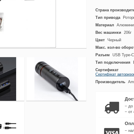
Страна производит
Тип привода
Ротор
Материал
Алюмини
Вес машинки
206г
Цвет
Черный
Макс. кол-во оборо
Разъем
USB Type-C
Тип подключения
Сертификат
Сертифікат авторизо
Производитель
Amb
Дос
− до
− от 
Опл
− на