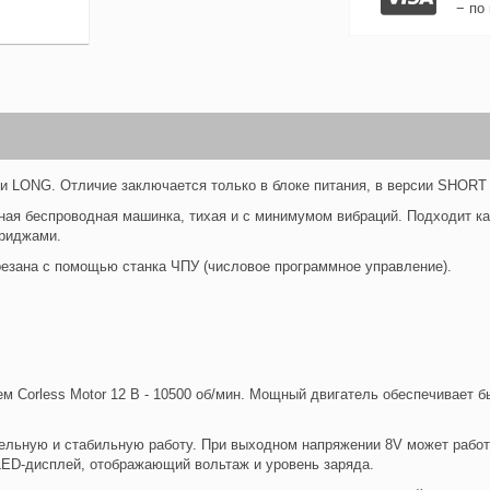
− по
T и LONG. Отличие заключается только в блоке питания, в версии SHORT
льная беспроводная машинка, тихая и с минимумом вибраций. Подходит ка
триджами.
езана с помощью станка ЧПУ (числовое программное управление).
 Corless Motor 12 В - 10500 об/мин. Мощный двигатель обеспечивает бы
ельную и стабильную работу. При выходном напряжении 8V может работа
ь LED-дисплей, отображающий вольтаж и уровень заряда.