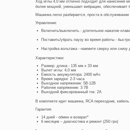
Ход иглы 4,0 мм отлично подходит для нанесения мя
более мощной, уменьшает вибрацию, обеспечивает бы
Машинка легко разбирается, проста в обслуживании 
Управление:
Включить/выключить - длительное нажатие клави
Поставить/убрать паузу во время работы - быстр
Настройка вольтажа - нажмите сверху или снизу д
Характеристики:
Размер: длина - 135 мм х 33 мм
Вылет иглы: 4,0 мм
Емкость аккумулятора: 2400 мАч
Время зарядки: 2-3 часа
Выходное напряжение: 5В-12В
Рабочее напряжение: 3.7В
Выходной фиксированный ток: 2А
В комплекте идет машинка, RCA переходник, кабель
Гарантия:
14 дней - обмен и возврат*
6 месяцев – диагностика и ремонт (250 грн)