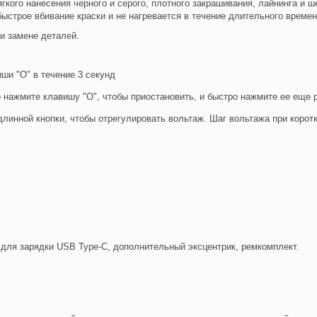
гкого нанесения черного и серого, плотного закрашивания, лайнинга и 
строе вбивание краски и не нагревается в течение длительного времен
и замене деталей.
ши "O" в течение 3 секунд
о нажмите клавишу "O", чтобы приостановить, и быстро нажмите ее еще р
линной кнопки, чтобы отрегулировать вольтаж. Шаг вольтажа при коротко
 для зарядки USB Type-C, дополнительный эксцентрик, ремкомплект.