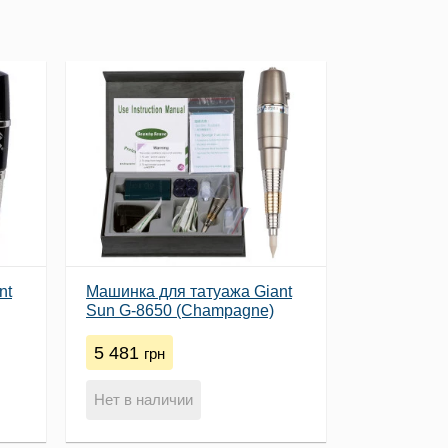
nt
Машинка для татуажа Giant
Sun G-8650 (Champagne)
5 481
грн
Нет в наличии