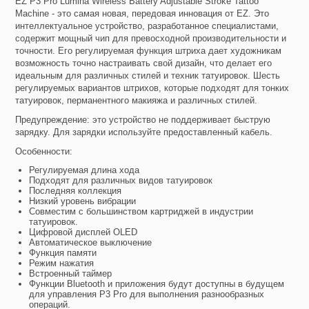
EZ P3 Pro Lumina Wireless Battery Adjustable Stroke Tattoo
Machine - это самая новая, передовая инновация от EZ. Это
интеллектуальное устройство, разработанное специалистами,
содержит мощный чип для превосходной производительности и
точности. Его регулируемая функция штриха дает художникам
возможность точно настраивать свой дизайн, что делает его
идеальным для различных стилей и техник татуировок. Шесть
регулируемых вариантов штрихов, которые подходят для тонких
татуировок, перманентного макияжа и различных стилей.
Предупреждение: это устройство не поддерживает быструю
зарядку. Для зарядки используйте предоставленный кабель.
Особенности:
Регулируемая длина хода
Подходят для различных видов татуировок
Последняя коллекция
Низкий уровень вибрации
Совместим с большинством картриджей в индустрии
татуировок.
Цифровой дисплей OLED
Автоматическое выключение
Функция памяти
Режим нажатия
Встроенный таймер
Функции Bluetooth и приложения будут доступны в будущем
для управления P3 Pro для выполнения разнообразных
операций.