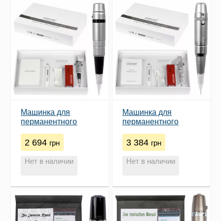
Машинка для
Машинка для
перманентного
перманентного
татуажа Goochie ZX
татуажа Goochie ZX
2010
2011
2 694
3 384
грн
грн
Нет в наличии
Нет в наличии