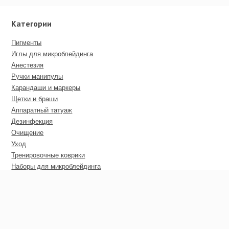
Категории
Пигменты
Иглы для микроблейдинга
Анестезия
Ручки манипулы
Карандаши и маркеры
Щетки и браши
Аппаратный татуаж
Дезинфекция
Очищение
Уход
Тренировочные коврики
Наборы для микроблейдинга
Пирсинг
Дополнительные материалы
Сертификаты
Оптовые цены