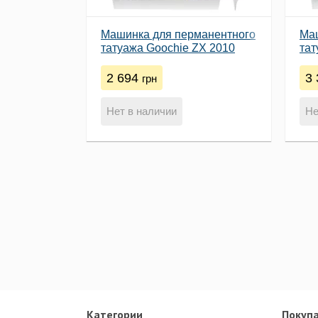
Машинка для перманентного
Ма
татуажа Goochie ZX 2010
тат
2 694
3
грн
Нет в наличии
Не
Категории
Покуп