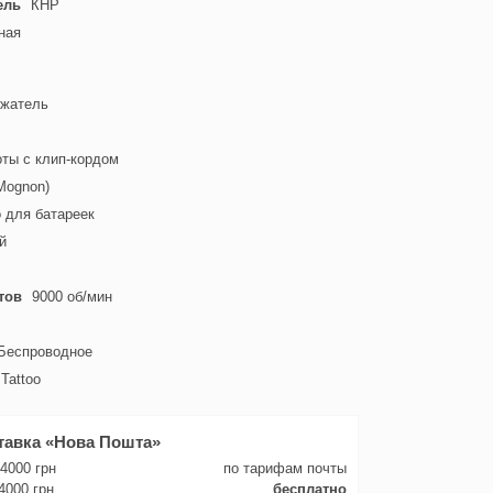
ель
КНР
ная
ржатель
ты с клип-кордом
Mognon)
 для батареек
й
тов
9000 об/мин
Беспроводное
Tattoo
тавка «Нова Пошта»
 4000 грн
по тарифам почты
4000 грн
бесплатно