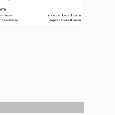
ата
личными
в кассе Новой Почты
 предоплате
карта ПриватБанка