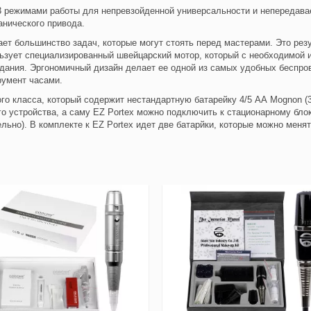
 3 режимами работы для непревзойденной универсальности и непередав
анического привода.
ает большинство задач, которые могут стоять перед мастерами. Это резу
зует специализированный швейцарский мотор, который с необходимой и 
дания. Эргономичный дизайн делает ее одной из самых удобных беспро
румент часами.
о класса, который содержит нестандартную батарейку 4/5 АА Mognon (3,7
 устройства, а саму EZ Portex можно подключить к стационарному блок
ельно). В комплекте к EZ Portex идет две батарйки, которые можно меня