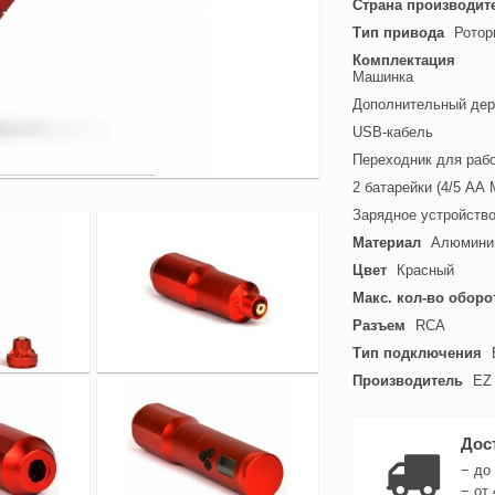
Страна производит
Тип привода
Ротор
Комплектация
Машинка
Дополнительный де
USB-кабель
Переходник для рабо
2 батарейки (4/5 АА 
Зарядное устройство
Материал
Алюмини
Цвет
Красный
Макс. кол-во оборо
Разъем
RCA
Тип подключения
Производитель
EZ 
Дос
− до
− от 