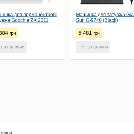
шинка для перманентного
Машинка для татуажа Gia
уажа Goochie ZX 2011
Sun G-9740 (Black)
 384
5 481
грн
грн
т в наличии
Нет в наличии
ателю