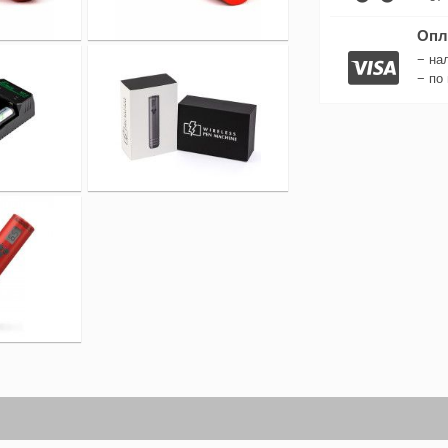
Опл
− на
− по