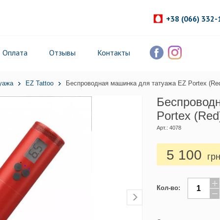
+38 (066) 332-
Оплата
Отзывы
Контакты
уажа
EZ Tattoo
Беспроводная машинка для татуажа EZ Portex (Re
Беспроводн
Portex (Red
Арт.: 4078
5 100
гр
Кол-во: