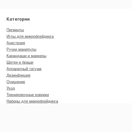
Категории
Пигменты
Иглы для микроблейдинга
Анестезия
Ручки манипулы
Карандаши и маркеры
Щетки и браши
Аппаратный татуаж
Дезинфекция
Очищение
Уход
Тренировочные коврики
Наборы для микроблейдинга
Пирсинг
Дополнительные материалы
Сертификаты
Оптовые цены