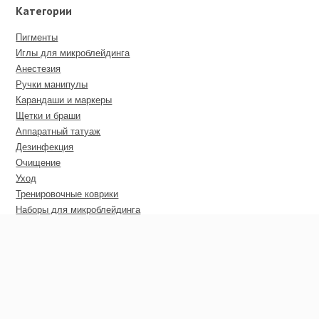
Категории
Пигменты
Иглы для микроблейдинга
Анестезия
Ручки манипулы
Карандаши и маркеры
Щетки и браши
Аппаратный татуаж
Дезинфекция
Очищение
Уход
Тренировочные коврики
Наборы для микроблейдинга
Пирсинг
Дополнительные материалы
Сертификаты
Оптовые цены
Покупателю