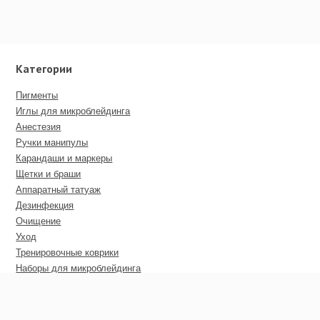
Категории
Пигменты
Иглы для микроблейдинга
Анестезия
Ручки манипулы
Карандаши и маркеры
Щетки и браши
Аппаратный татуаж
Дезинфекция
Очищение
Уход
Тренировочные коврики
Наборы для микроблейдинга
Пирсинг
Дополнительные материалы
Сертификаты