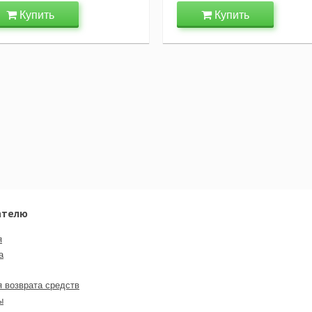
Купить
Купить
ателю
я
а
я возврата средств
ы