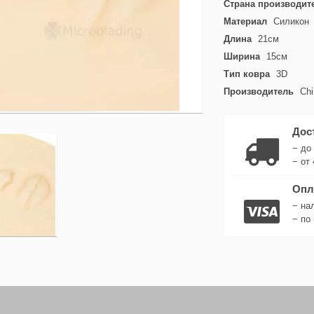
Страна производит
Материал
Силикон
Длина
21см
Ширина
15см
Тип ковра
3D
Производитель
Chi
Дос
− до
− от 
Опл
− на
− по