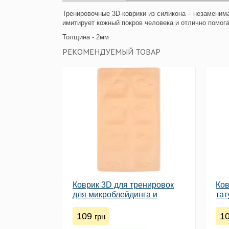
Тренировочные 3D-коврики из силикона – незаменим
имитирует кожный покров человека и отлично помога
Толщина
- 2мм
РЕКОМЕНДУЕМЫЙ ТОВАР
Коврик 3D для тренировок
Ков
для микроблейдинга и
тат
татуажа бровей
109
1
грн