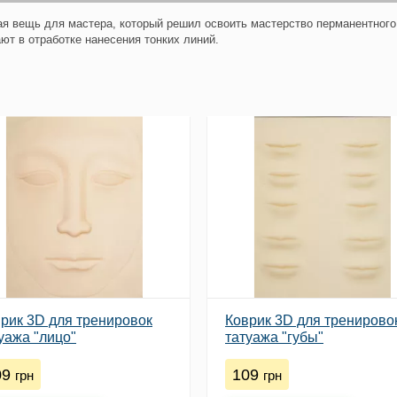
ая вещь для мастера, который решил освоить мастерство перманентного
ют в отработке нанесения тонких линий.
рик 3D для тренировок
Коврик 3D для тренирово
уажа "лицо"
татуажа "губы"
09
109
грн
грн