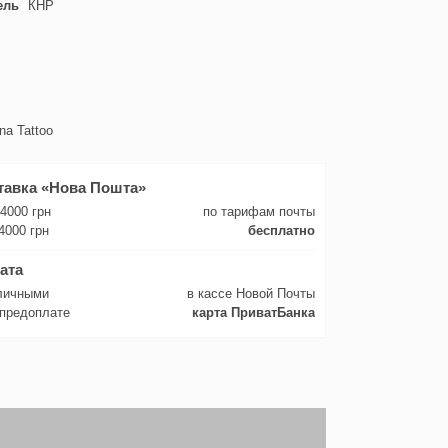
ель
КНР
na Tattoo
тавка «Нова Пошта»
 4000 грн
по тарифам почты
4000 грн
бесплатно
ата
личными
в кассе Новой Почты
 предоплате
карта ПриватБанка