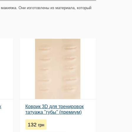
 макияжа. Они изготовлены из материала, который
к
Коврик 3D для тренировок
татуажа "губы" (премиум)
132
грн