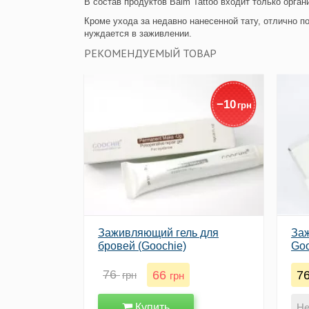
В состав продуктов Balm Tattoo входит только орга
Кроме ухода за недавно нанесенной тату, отлично п
нуждается в заживлении.
РЕКОМЕНДУЕМЫЙ ТОВАР
−
10
грн
Заживляющий гель для
Заж
бровей (Goochie)
Goo
76
66
7
грн
грн
Купить
Не