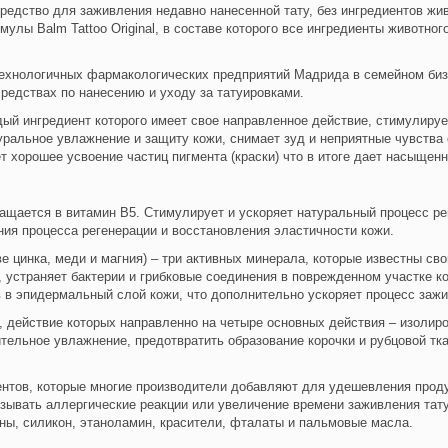
 средство для заживления недавно нанесенной тату, без ингредиентов жи
улы Balm Tattoo Original, в составе которого все ингредиенты животно
технологичных фармакологических предприятий Мадрида в семейном биз
редствах по нанесению и уходу за татуировками.
й ингредиент которого имеет свое направленное действие, стимулирует
уральное увлажнение и защиту кожи, снимает зуд и неприятные чувства 
т хорошее усвоение частиц пигмента (краски) что в итоге дает насыщен
вращается в витамин B5. Стимулирует и ускоряет натуральный процесс р
ния процесса регенерации и восстановления эластичности кожи.
ве цинка, меди и магния) – три активных минерала, которые известны с
, устраняет бактерии и грибковые соединения в поврежденном участке 
в в эпидермальный слой кожи, что дополнительно ускоряет процесс заж
 действие которых направленно на четыре основных действия – изолиро
тельное увлажнение, предотвратить образование корочки и рубцовой тка
нтов, которые многие производители добавляют для удешевления проду
зывать аллергические реакции или увеличение времени заживления тату.
бены, силикон, этаноламин, красители, фталаты и пальмовые масла.