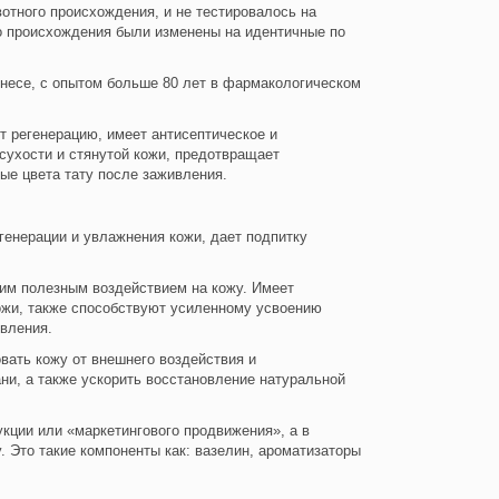
вотного происхождения, и не тестировалось на
го происхождения были изменены на идентичные по
несе, с опытом больше 80 лет в фармакологическом
 регенерацию, имеет антисептическое и
сухости и стянутой кожи, предотвращает
ные цвета тату после заживления.
егенерации и увлажнения кожи, дает подпитку
воим полезным воздействием на кожу. Имеет
кожи, также способствуют усиленному усвоению
ивления.
вать кожу от внешнего воздействия и
ни, а также ускорить восстановление натуральной
кции или «маркетингового продвижения», а в
 Это такие компоненты как: вазелин, ароматизаторы