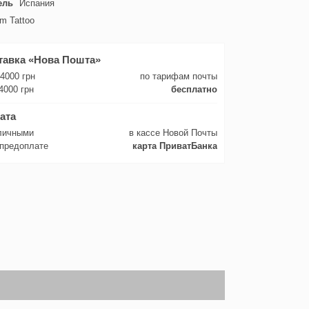
ель
Испания
m Tattoo
тавка «Нова Пошта»
 4000 грн
по тарифам почты
4000 грн
бесплатно
ата
личными
в кассе Новой Почты
 предоплате
карта ПриватБанка