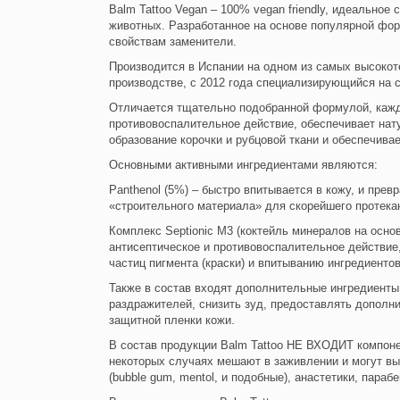
Balm Tattoo Vegan – 100% vegan friendly, идеальное
животных. Разработанное на основе популярной форм
свойствам заменители.
Производится в Испании на одном из самых высоко
производстве, с 2012 года специализирующийся на с
Отличается тщательно подобранной формулой, кажды
противовоспалительное действие, обеспечивает нат
образование корочки и рубцовой ткани и обеспечивае
Основными активными ингредиентами являются:
Panthenol (5%) – быстро впитывается в кожу, и пре
«строительного материала» для скорейшего протека
Комплекс Septionic M3 (коктейль минералов на осно
антисептическое и противовоспалительное действие
частиц пигмента (краски) и впитыванию ингредиенто
Также в состав входят дополнительные ингредиенты,
раздражителей, снизить зуд, предоставлять дополни
защитной пленки кожи.
В состав продукции Balm Tattoo НЕ ВХОДИТ компоне
некоторых случаях мешают в заживлении и могут вы
(bubble gum, mentol, и подобные), анастетики, пара