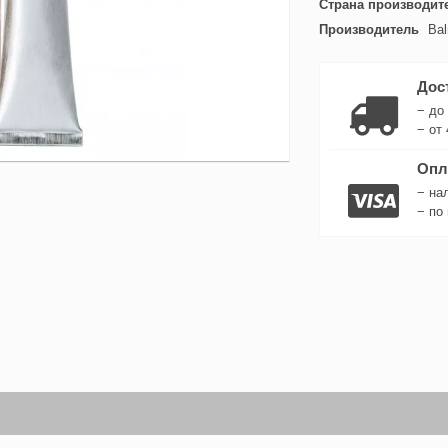
Страна производит
Производитель
Bal
Дос
− до
− от 
Опл
− на
− по