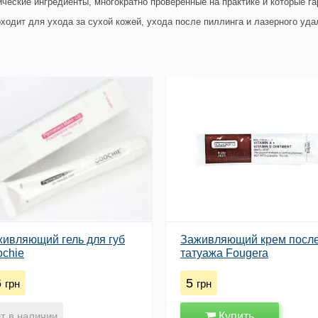
нические ингредиенты, многократно проверенные на практике и которые г
оходит для ухода за сухой кожей, ухода после пиллинга и лазерного уда
ивляющий гель для губ
Заживляющий крем посл
chie
татуажа Fougera
6
5
грн
грн
Купить
т в наличии