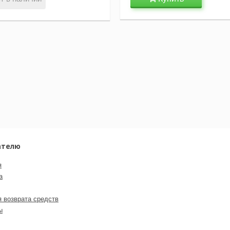
ателю
я
а
я возврата средств
ы