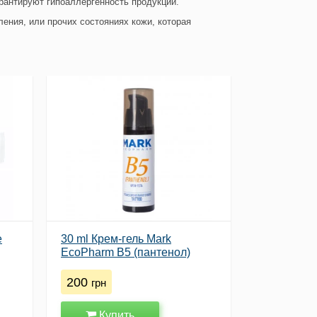
арантируют гипоаллергенность продукции.
ления, или прочих состояниях кожи, которая
е
30 ml Крем-гель Mark
EcoPharm B5 (пантенол)
200
грн
Купить