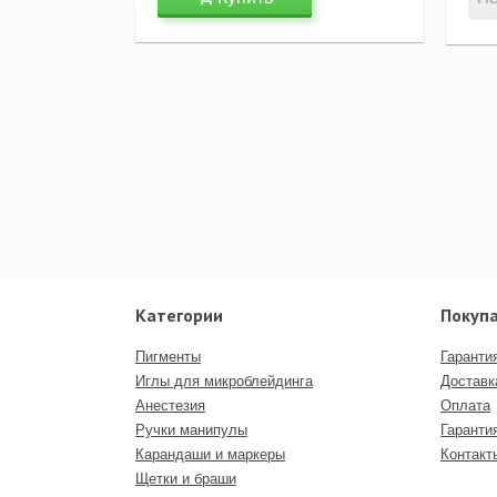
Категории
Покуп
Пигменты
Гаранти
Иглы для микроблейдинга
Доставк
Анестезия
Оплата
Ручки манипулы
Гаранти
Карандаши и маркеры
Контакт
Щетки и браши