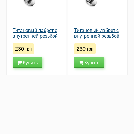
Титановый лабрет с
Титановый лабрет с
внутренней резьбой
внутренней резьбой
и цирконом ASTM
и цирконом ASTM
F136, 1.2×6 мм,
F136, 1.2×10 мм,
230
230
грн
грн
камень 4 мм
камень 3 мм
Купить
Купить