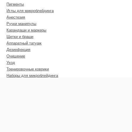
Пигменты
Иглы для микроблейдинга
Анестезия
Ручки манипулы
Карандаши и маркеры
Щетки и браши
Аппаратный татуаж
Дезинфекция
Очищение
Уход
Тренировочные коврики
Наборы для микроблейдинга
Пирсинг
Дополнительные материалы
Сертификаты
Оптовые цены
Покупателю
Гарантия