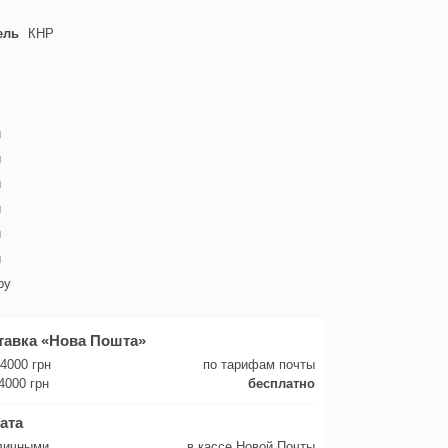
ель
КНР
и
и
и
и
и
и
by
тавка «Нова Пошта»
 4000 грн
по тарифам почты
4000 грн
бесплатно
ата
личными
в кассе Новой Почты