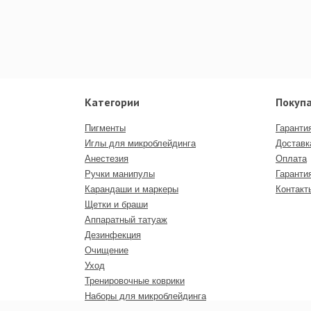
Категории
Покуп
Пигменты
Гаранти
Иглы для микроблейдинга
Доставк
Анестезия
Оплата
Ручки манипулы
Гаранти
Карандаши и маркеры
Контакт
Щетки и браши
Аппаратный татуаж
Дезинфекция
Очищение
Уход
Тренировочные коврики
Наборы для микроблейдинга