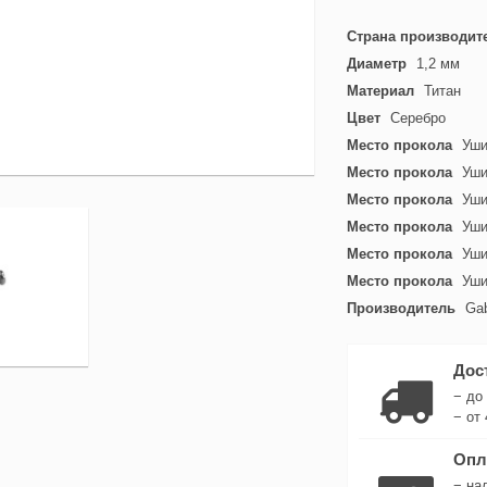
Страна производит
Диаметр
1,2 мм
Материал
Титан
Цвет
Серебро
Место прокола
Уш
Место прокола
Уш
Место прокола
Уш
Место прокола
Уш
Место прокола
Уш
Место прокола
Уш
Производитель
Ga
Дос
− до
− от 
Опл
− на