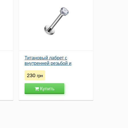
Титановый лабрет с
внутренней резьбой и
×6
цирконом ASTM F136, 1.2×10
мм, камень 3 мм
230
грн
Купить