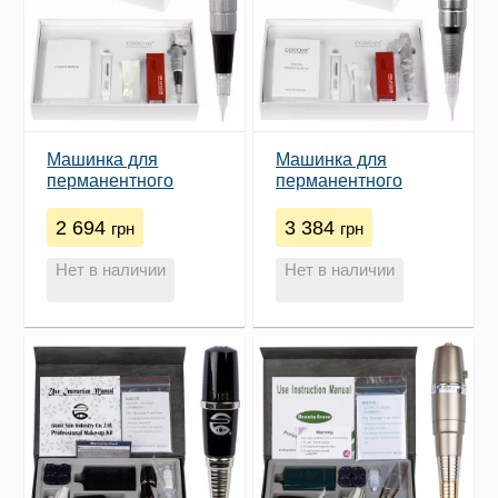
Машинка для
Машинка для
перманентного
перманентного
татуажа Goochie ZX
татуажа Goochie ZX
2010
2011
2 694
3 384
грн
грн
Нет в наличии
Нет в наличии