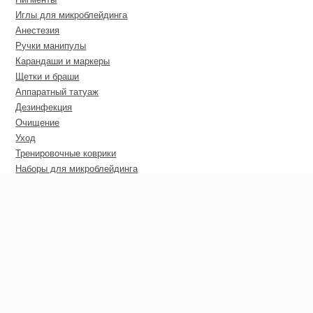
Иглы для микроблейдинга
Анестезия
Ручки манипулы
Карандаши и маркеры
Щетки и браши
Аппаратный татуаж
Дезинфекция
Очищение
Уход
Тренировочные коврики
Наборы для микроблейдинга
Пирсинг
Дополнительные материалы
Сертификаты
Оптовые цены
Покупателю
Гарантия
Доставка