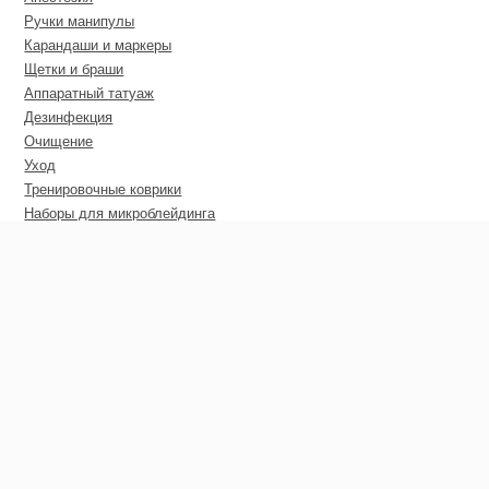
Ручки манипулы
Карандаши и маркеры
Щетки и браши
Аппаратный татуаж
Дезинфекция
Очищение
Уход
Тренировочные коврики
Наборы для микроблейдинга
Пирсинг
Дополнительные материалы
Сертификаты
Оптовые цены
Покупателю
Гарантия
Доставка
Оплата
Гарантия возврата средств