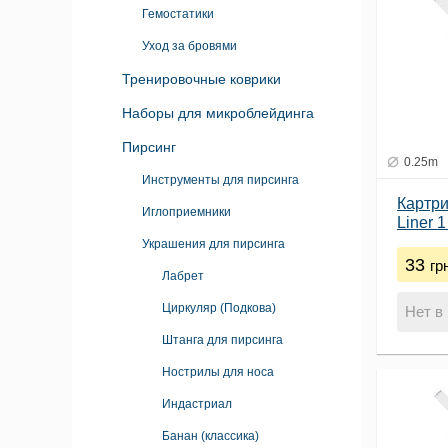
Гемостатики
Уход за бровями
Тренировочные коврики
Наборы для микроблейдинга
Пирсинг
0.25m
Инструменты для пирсинга
Картр
Иглоприемники
Liner 
Украшения для пирсинга
33
гр
Лабрет
Циркуляр (Подкова)
Нет в
Штанга для пирсинга
Нострилы для носа
Индастриал
Банан (классика)