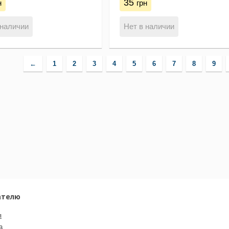
35
н
грн
 наличии
Нет в наличии
←
1
2
3
4
5
6
7
8
9
ателю
я
а