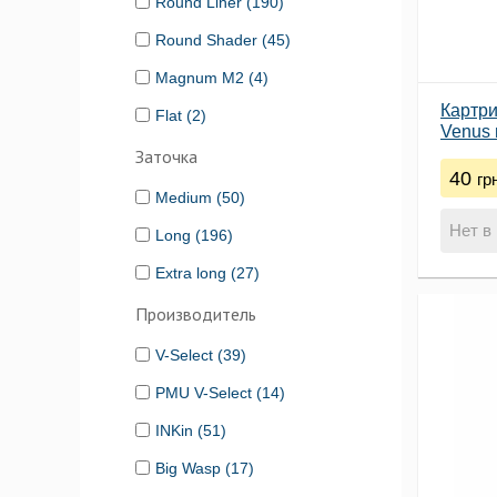
Round Liner (190)
Round Shader (45)
Magnum M2 (4)
Картри
Flat (2)
Venus 
by EZ
Заточка
40
гр
Medium (50)
Нет в
Long (196)
Extra long (27)
Производитель
V-Select (39)
PMU V-Select (14)
INKin (51)
Big Wasp (17)