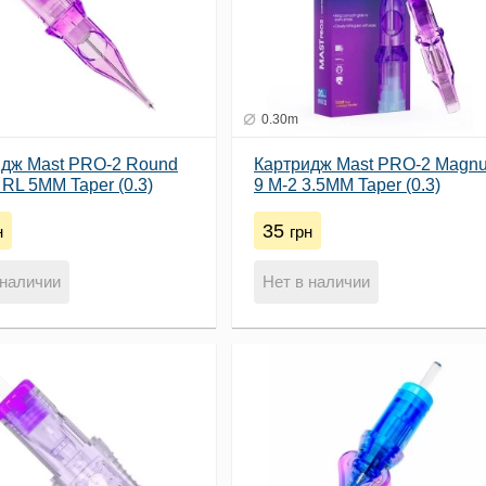
0.30m
идж Mast PRO-2 Round
Картридж Mast PRO-2 Magn
3 RL 5MM Taper (0.3)
9 M-2 3.5MM Taper (0.3)
35
н
грн
 наличии
Нет в наличии