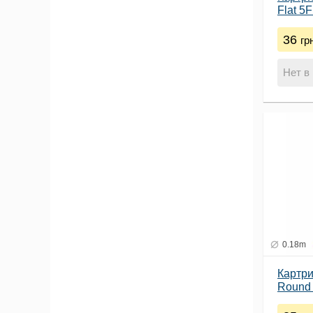
Flat 5F
36
гр
Нет в
0.18m
Картри
Round 
(0.18)