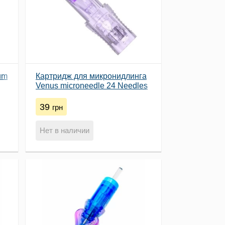
um
Картридж для микронидлинга
Venus microneedle 24 Needles
by EZ
39
грн
Нет в наличии