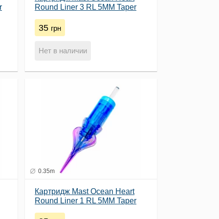
r
Round Liner 3 RL 5MM Taper
(0.2)
35
грн
Нет в наличии
0.35m
Картридж Mast Ocean Heart
Round Liner 1 RL 5MM Taper
(0.35)