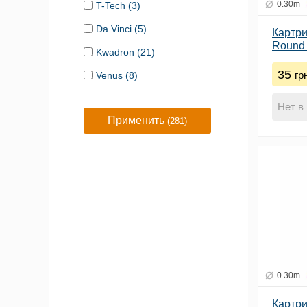
0.30m
T-Tech (3)
Da Vinci (5)
Картри
Round 
Kwadron (21)
(0.3)
35
гр
Venus (8)
Нет в
Применить
(281)
0.30m
Картри