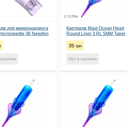
0.25m
дж для микронидлинга
Картридж Mast Ocean Heart
microneedle 36 Needles
Round Liner 3 RL 5MM Taper
(0.25)
35
н
грн
 наличии
Нет в наличии