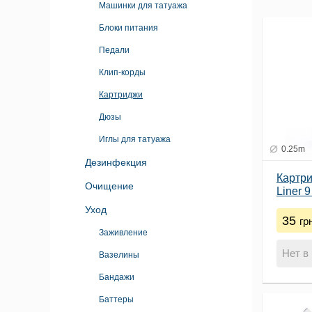
Машинки для татуажа
Блоки питания
Педали
Клип-корды
Картриджи
Дюзы
Иглы для татуажа
0.25m
Дезинфекция
Картр
Очищение
Liner 
Уход
35
гр
Заживление
Нет в
Вазелины
Бандажи
Баттеры