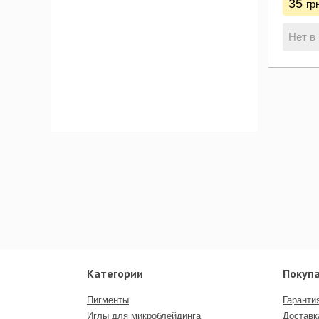
35
гр
Нет в
Категории
Покуп
Пигменты
Гаранти
Иглы для микроблейдинга
Доставк