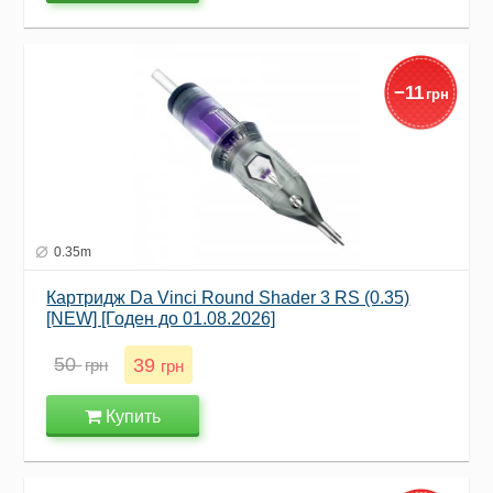
−
11
грн
0.35m
Картридж Da Vinci Round Shader 3 RS (0.35)
[NEW] [Годен до 01.08.2026]
50
39
грн
грн
Купить