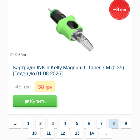
−
8
грн
0.35m
Картридж INKin Kelly Magnum L-Taper 7 M (0.35)
[Годен до 01.08.2026]
46
38
грн
грн
Купить
←
1
2
3
4
5
6
7
8
9
10
11
12
13
14
→