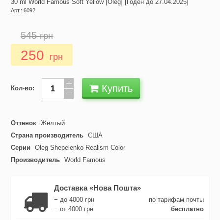
30 ml World Famous Soft Yellow [Oleg] [Годен до 27.04.2025]
Арт.: 6092
545
грн
250
грн
Купить
Кол-во:
Оттенок
Жёлтый
Страна производитель
США
Серии
Oleg Shepelenko Realism Color
Производитель
World Famous
Доставка «Нова Пошта»
− до 4000 грн
по тарифам почты
− от 4000 грн
бесплатно