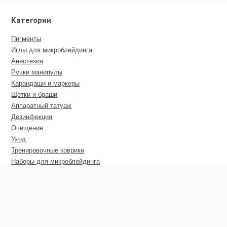
Категории
Пигменты
Иглы для микроблейдинга
Анестезия
Ручки манипулы
Карандаши и маркеры
Щетки и браши
Аппаратный татуаж
Дезинфекция
Очищение
Уход
Тренировочные коврики
Наборы для микроблейдинга
Пирсинг
Дополнительные материалы
Сертификаты
Оптовые цены