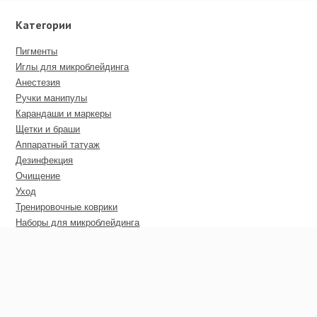
Категории
Пигменты
Иглы для микроблейдинга
Анестезия
Ручки манипулы
Карандаши и маркеры
Щетки и браши
Аппаратный татуаж
Дезинфекция
Очищение
Уход
Тренировочные коврики
Наборы для микроблейдинга
Пирсинг
Дополнительные материалы
Сертификаты
Оптовые цены