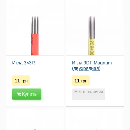
Игла 3×3R
Игла 9DF Magnum
(двухрядная)
11
11
грн
грн
Нет в наличии
Купить