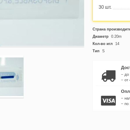
30 шт.
Страна производит
Диаметр
0.20m
Кол-во игл
14
Тип
S
Дос
− до
− от 
Опл
− на
− по