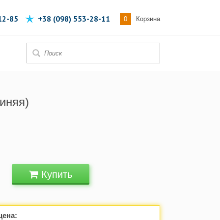
12-85
+38 (098) 553-28-11
0
Корзина
синяя)
Купить
цена: