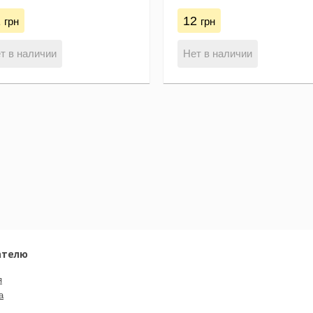
1
12
грн
грн
т в наличии
Нет в наличии
ателю
я
а