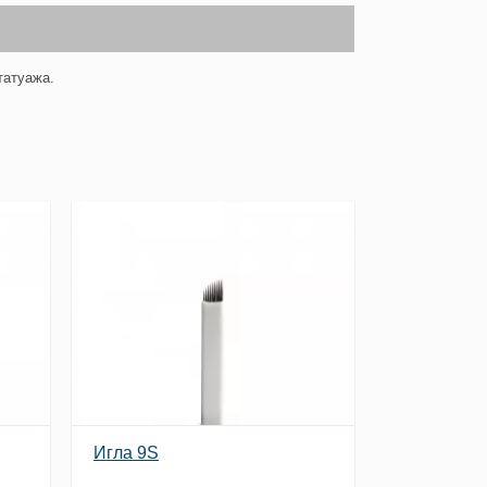
татуажа.
Игла 9S