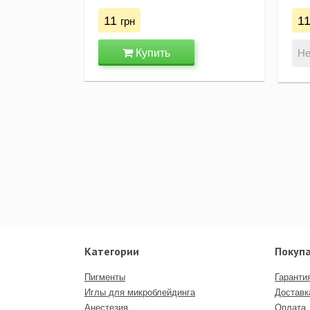
11
1
грн
Купить
Не
Категории
Покуп
Пигменты
Гаранти
Иглы для микроблейдинга
Доставк
Анестезия
Оплата