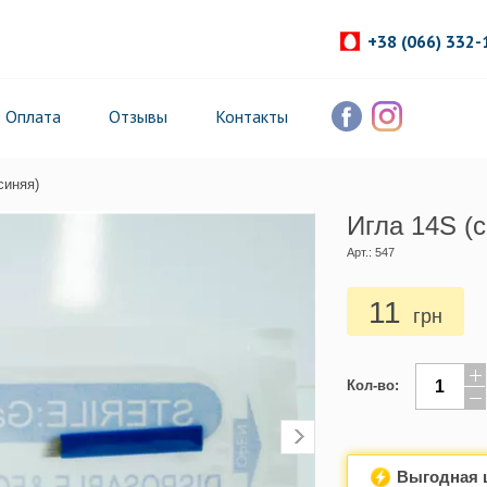
+38 (066) 332-
Оплата
Отзывы
Контакты
синяя)
Игла 14S (
Арт.: 547
11
грн
Кол-во:
Выгодная 