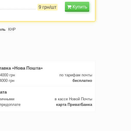
Купить
9 грн/шт
ель
КНР
тавка «Нова Пошта»
 4000 грн
по тарифам почты
4000 грн
бесплатно
ата
личными
в кассе Новой Почты
 предоплате
карта ПриватБанка