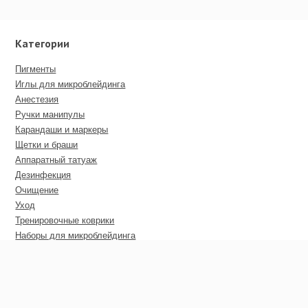
Категории
Пигменты
Иглы для микроблейдинга
Анестезия
Ручки манипулы
Карандаши и маркеры
Щетки и браши
Аппаратный татуаж
Дезинфекция
Очищение
Уход
Тренировочные коврики
Наборы для микроблейдинга
Пирсинг
Дополнительные материалы
Сертификаты
Оптовые цены