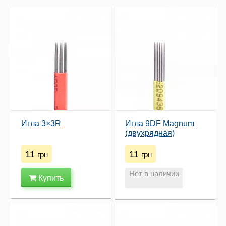
Игла 3×3R
Игла 9DF Magnum
(двухрядная)
11
11
грн
грн
Нет в наличии
Купить