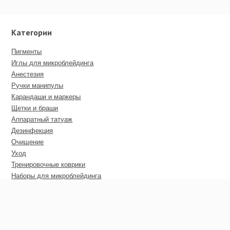
Категории
Пигменты
Иглы для микроблейдинга
Анестезия
Ручки манипулы
Карандаши и маркеры
Щетки и браши
Аппаратный татуаж
Дезинфекция
Очищение
Уход
Тренировочные коврики
Наборы для микроблейдинга
Пирсинг
Дополнительные материалы
Сертификаты
Оптовые цены