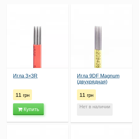
Игла 3×3R
Игла 9DF Magnum
(двухрядная)
11
11
грн
грн
Нет в наличии
Купить