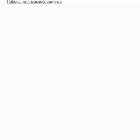
Наборы для микроблейдинга
Пирсинг
Дополнительные материалы
Сертификаты
Оптовые цены
Покупателю
Гарантия
Доставка
Оплата
Гарантия возврата средств
Контакты
Контакты
+38 (066) 332-12-85
+38 (098) 553-28-11