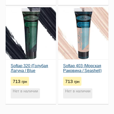
Softap 320 (Голубая
Softap 403 (​Морская
Лагуна / Blue
Pаковина / Seashell)
Lagoon)
713
713
грн
грн
Нет в наличии
Нет в наличии