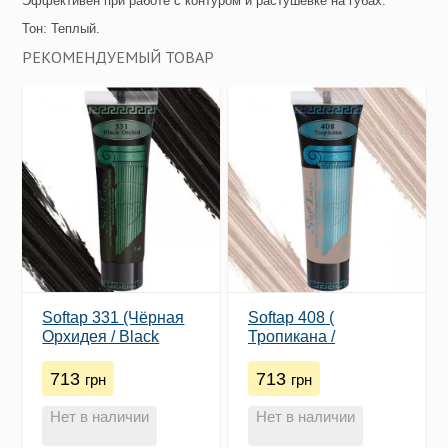
Эффективен при работе с контуром и растушевке на губах.
Тон: Теплый.
РЕКОМЕНДУЕМЫЙ ТОВАР
Softap 331 (Чёрная
Softap 408 (​
Орхидея / Black
Тропикана /
Orchid)
Tropicana)
713
713
грн
грн
Нет в наличии
Нет в наличии