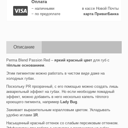
Оплата
− наличными
в кассе Новой Почты
− по предоплате
карта ПриватБанка
Описание
Perma Blend Passion Red –
яркий красный цвет
для губ с
тёплым основанием
.
Этим пигментом можно работать в чистом виде даже на
холодных губах.
Поскольку PR прозрачный, с его помощью можно создать лишь
акварельный эффект на губах. Но если необходим помадный
эффект, можно добавить в него несколько капель тёплого
кроющего пигмента, например
Lady Bug
.
Заживает выразительным коралловым цветом. Укладывать
удобно иглами
1R
.
Насыщенный красный оттенок со слабым персиковым оттенком.