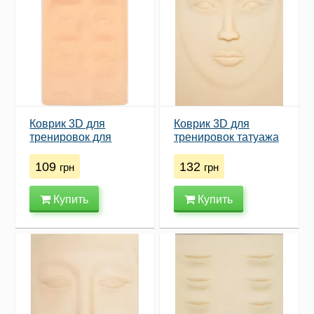
Коврик 3D для
Коврик 3D для
тренировок для
тренировок татуажа
микроблейдинга и
"лицо" (премиум)
татуажа бровей
109
132
грн
грн
Купить
Купить