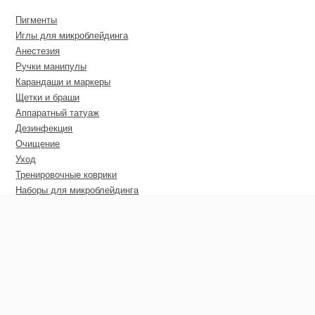
Пигменты
Иглы для микроблейдинга
Анестезия
Ручки манипулы
Карандаши и маркеры
Щетки и браши
Аппаратный татуаж
Дезинфекция
Очищение
Уход
Тренировочные коврики
Наборы для микроблейдинга
Пирсинг
Дополнительные материалы
Сертификаты
Оптовые цены
Покупателю
Гарантия